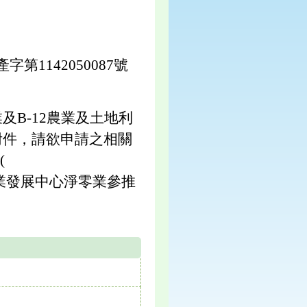
1142050087號
及B-12農業及土地利
附件，請欲申請之相關
(
業發展中心淨零業參推