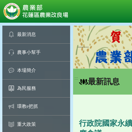
:::
跳
到
最新消息
主
要
農事小幫手
內
容
區
本場簡介
塊
:::
最新訊息
為民服務
環教e把抓
行政院國家永續
重大政策