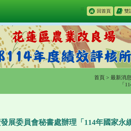
:::
回首頁
雙
首頁
>
最新消
「1
發展委員會秘書處辦理「114年國家永