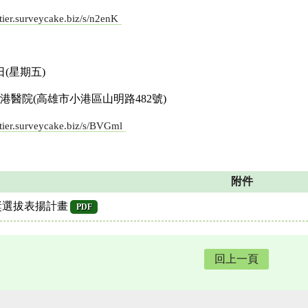
/tier.surveycake.biz/s/n2enK
日(星期五)
醫院(高雄市小港區山明路482號)
//tier.surveycake.biz/s/BVGml
附件
獎選拔表揚計畫
PDF
回上一頁