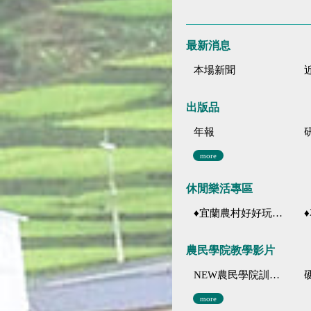
最新消息
本場新聞
出版品
年報
more
休閒樂活專區
♦宜蘭農村好好玩 ♦「農、藝、山、水」四條遊程推薦
♦花
農民學院教學影片
NEW農民學院訓練影音分類
more