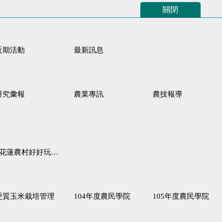
關閉
近期活動
最新訊息
研究彙報
農業專訊
農技報導
蓮農村好好玩♦「原、生、慢、活」四條遊程推薦
硬質玉米栽培管理
104年度農民學院
105年度農民學院