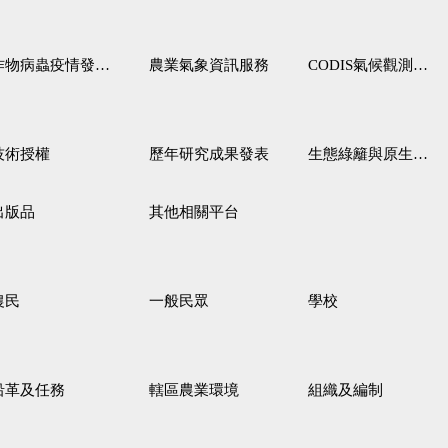
作物病蟲疫情發生預測
農業氣象資訊服務
CODIS氣候觀測資料查詢服務
技術授權
歷年研究成果發表
生態綠籬與原生野花植生毯
出版品
其他相關平台
農民
一般民眾
學校
沿革及任務
轄區農業環境
組織及編制