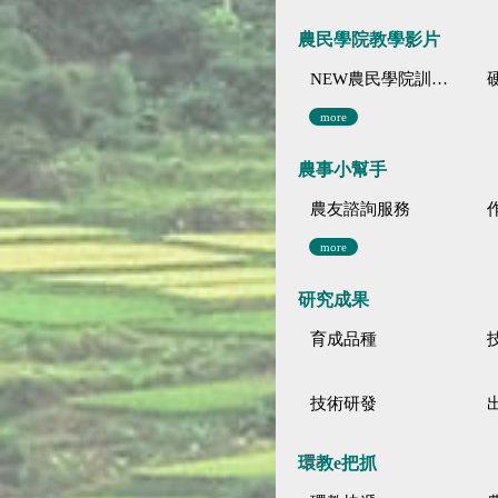
農民學院教學影片
NEW農民學院訓練影音分類
more
農事小幫手
農友諮詢服務
more
研究成果
育成品種
技術研發
環教e把抓