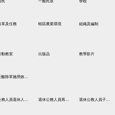
農民
一般民眾
學校
沿革及任務
轄區農業環境
組織及編制
行動教室
出版品
教學影片
壬酸除草施用效果觀察
務人員退休人員法施行細則
退休公務人員再任職務
退休公教人員子女教育補助規定