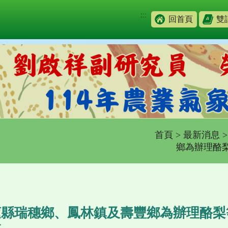
:::
回首頁
雙
首頁
>
最新消息
鄉為辦理酪梨
縣瑞穗鄉、鳳林鎮及壽豐鄉為辦理酪梨等