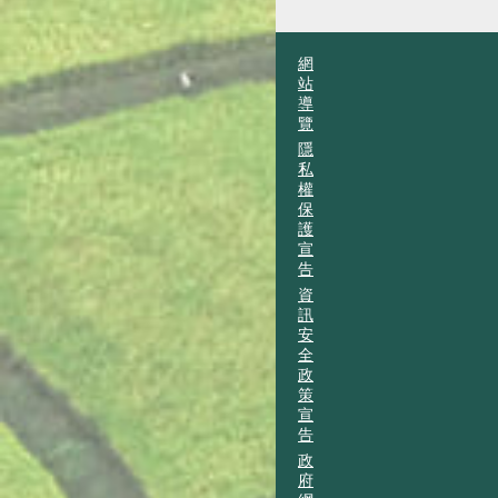
網
站
導
覽
隱
私
權
保
護
宣
告
資
訊
安
全
政
策
宣
告
政
府