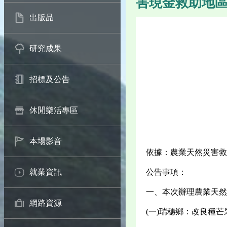
害現金救助地
出版品
研究成果
招標及公告
休閒樂活專區
本場影音
依據：農業天然災害救
公告事項：
就業資訊
一、本次辦理農業天然
網路資源
(一)瑞穗鄉：改良種