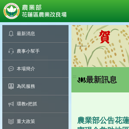
:::
跳
到
最新消息
主
要
農事小幫手
內
容
區
本場簡介
塊
:::
最新訊息
為民服務
環教e把抓
農業部公告花蓮
重大政策