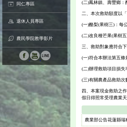
(二)鳳林鎮、壽豐鄉：
同仁專區
二、本次救助額度以「
退休人員專區
(一)酪梨(果樹三)：每
(二)改良種芒果(果樹五
農民學院教學影片
三、救助對象應符合下
(一)符合本辦法第五
(二)辦理救助項目損失
(三)有關農產品救助
四、本案現金救助之作
假日得照常受理農業天
農業部公告花蓮縣瑞