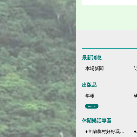
最新消息
本場新聞
出版品
年報
more
休閒樂活專區
♦宜蘭農村好好玩 ♦「農、藝、山、水」四條遊程推薦
♦花