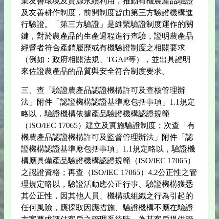
業友善環境及資源永續利用，推動有機農產品驗證
及友善耕作制度，前開制度皆由第三方驗證機構進
行驗證。「第三方驗證」是維繫驗證制度運作的關
鍵，對於農產品的生產過程進行查驗，證明農產品
經營者符合產銷履歷或有機驗證制度之相關要求
（例如：政府相關法規、TGAP等），並出具證明
來佐證農產品的品質與安全符合制度要求。
三、查「驗證農產品認證機構許可及查核管理辦
法」附件「認證機構認證基準應包括事項」1.1規定
略以，驗證機構依據產品驗證機構認證規範
（ISO/IEC 17065）建立及實施驗證制度；次查「有
機農產品認證機構許可及監督管理辦法」附件「認
證機構認證基準應包括事項」1.1規定略以，驗證機
構應具備產品驗證機構認證規範（ISO/IEC 17065）
之認證資格；再查（ISO/IEC 17065）4.2公正性之管
理規定略以，驗證活動應公正行事、驗證機構獲悉
其公正性，因其他人員、機構或組織之行為引起的
任何風險，應採取因應措施、驗證機構不應在驗證