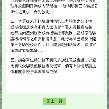
方案要求評估客戶之管理系統時，為其客戶提供管
理系統顧問諮詢或內部稽核......皆闡明第三方驗證公
正性之要求，合先敘明。
四、本署從未干預驗證機構第三方驗證之公正性，
近期接獲反映有不肖人士偽冒本署人員授意名義，
進行推銷產銷履歷或有機驗證等業務，甚或假借驗
證機構輔導之名義招攬生意，此行為除已違反上開
第三方驗證公正性，且可能涉犯刑法冒名、冒用官
銜或詐欺等罪嫌...。
五、請各單位轉知轄下農民多加注意並查證，以避
免農民受騙致使權益遭受侵害，倘有上開情形請提
供相關事證予本署依法究辦。
回上一頁