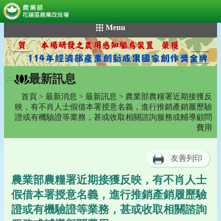
:::
跳
Menu
到
主
要
內
最新訊息
容
:::
區
首頁
>
最新消息
>
最新訊息
> 農業部農糧署近期接獲反
塊
映，有不肖人士假借本署授意名義，進行推銷產銷履歷驗
證或有機驗證等業務，甚或收取相關諮詢服務或輔導顧問
費用
友善列印
農業部農糧署近期接獲反映，有不肖人士
假借本署授意名義，進行推銷產銷履歷驗
證或有機驗證等業務，甚或收取相關諮詢