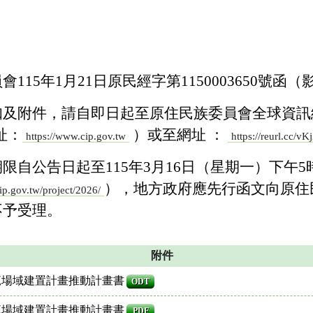
115年1月21日原民經字第1150003650號函
及附件，請自即日起至原住民族委員會全球資訊網
址：
）或至網址 ：
https://www.cip.gov.tw
https://reurl.cc/v
限自公告日起至115年3月16日（星期一）下午
），地方政府應先行函文向原住
cip.gov.tw/project/2026/
不予受理。
附件
示範場域建置計畫推動計畫書
ODT
示範場域建置計畫推動計畫書
PDF