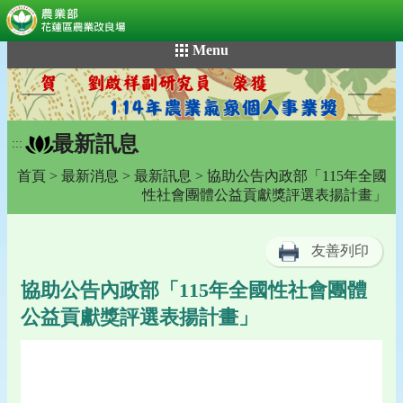
:::
跳
Menu
到
主
要
內
最新訊息
容
:::
區
首頁
>
最新消息
>
最新訊息
> 協助公告內政部「115年全國
塊
性社會團體公益貢獻獎評選表揚計畫」
友善列印
協助公告內政部「115年全國性社會團體
公益貢獻獎評選表揚計畫」