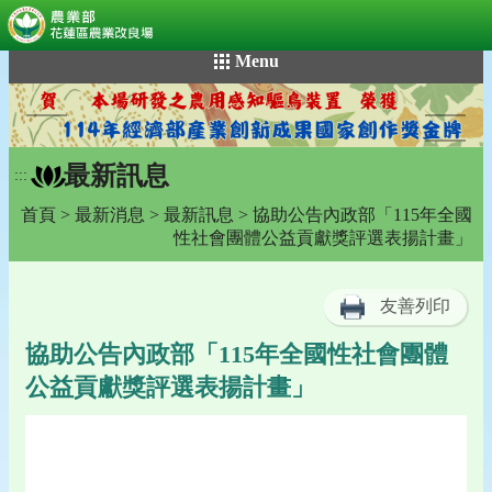
:::
跳
Menu
到
主
要
內
最新訊息
容
:::
區
首頁
>
最新消息
>
最新訊息
> 協助公告內政部「115年全國
塊
性社會團體公益貢獻獎評選表揚計畫」
友善列印
協助公告內政部「115年全國性社會團體
公益貢獻獎評選表揚計畫」