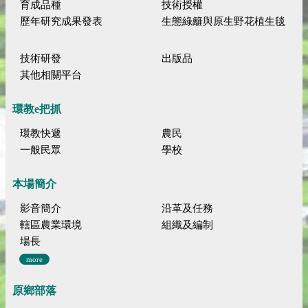
育成品種
技術授權
歷年研究成果發表
生態綠籬與原生野花植生毯
技術研發
出版品
其他相關平台
環教e把抓
環教快遞
農民
一般民眾
學校
本場簡介
影音簡介
沿革及任務
轄區農業環境
組織及編制
場長
more
原鄉部落