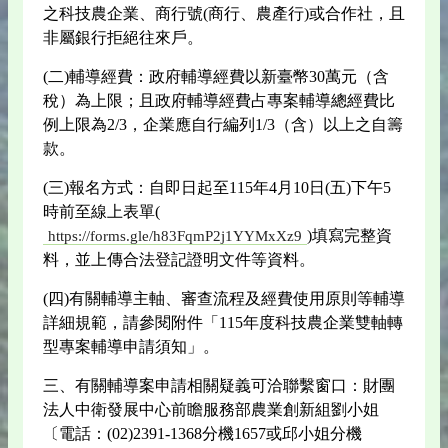
之科技農企業、商行號(商行、農產行)或合作社，且
非屬銀行拒絕往來戶。
(二)輔導經費：政府輔導經費以新臺幣30萬元（含
稅）為上限；且政府輔導經費占專案輔導總經費比
例上限為2/3，企業應自行編列1/3（含）以上之自籌
款。
(三)報名方式：自即日起至115年4月10日(五)下午5
時前至線上表單(
)填寫完整資
https://forms.gle/h83FqmP2j1YYMxXz9
料，並上傳合法登記證明文件等資料。
(四)有關輔導主軸、審查流程及經費使用原則等輔導
詳細規範，請參閱附件「115年度科技農企業雙軸轉
型專案輔導申請須知」。
三、有關輔導案申請相關疑義可洽聯繫窗口：財團
法人中衛發展中心前瞻服務部農業創新組劉小姐
〔電話：(02)2391-1368分機1657或邱小姐分機