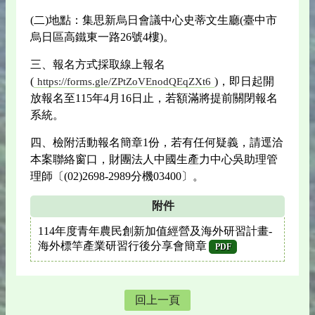
(二)地點：集思新烏日會議中心史蒂文生廳(臺中市
烏日區高鐵東一路26號4樓)。
三、報名方式採取線上報名
(
)，即日起開
https://forms.gle/ZPtZoVEnodQEqZXt6
放報名至115年4月16日止，若額滿將提前關閉報名
系統。
四、檢附活動報名簡章1份，若有任何疑義，請逕洽
本案聯絡窗口，財團法人中國生產力中心吳助理管
理師〔(02)2698-2989分機03400〕。
附件
114年度青年農民創新加值經營及海外研習計畫-
海外標竿產業研習行後分享會簡章
PDF
回上一頁