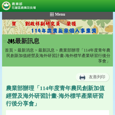
:::
跳
Menu
到
主
要
內
最新訊息
容
:::
區
首頁
>
最新消息
>
最新訊息
> 農業部辦理「114年度青年農
塊
民創新加值經營及海外研習計畫-海外標竿產業研習行後分
享會」
友善列印
農業部辦理「114年度青年農民創新加值
經營及海外研習計畫-海外標竿產業研習
行後分享會」