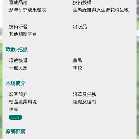
育成品種
技術授權
歷年研究成果發表
生態綠籬與原生野花植生毯
技術研發
出版品
其他相關平台
環教e把抓
環教快遞
農民
一般民眾
學校
本場簡介
影音簡介
沿革及任務
轄區農業環境
組織及編制
場長
more
原鄉部落