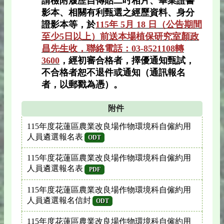
請檢附履歷自傳貼二吋相片、畢業證書
影本、相關有利甄選之經歷資料、身分
證影本等，於
115年 5月 18 日（公告期間
至少5日以上）前送本場植保研究室顏政
昌先生收，聯絡電話：03-8521108轉
3600
，經初審合格者，擇優通知甄試，
不合格者恕不退件或通知（通訊報名
者，以郵戳為憑）。
附件
115年度花蓮區農業改良場作物環境科自僱約用
人員遴選報名表
ODT
115年度花蓮區農業改良場作物環境科自僱約用
人員遴選報名表
PDF
115年度花蓮區農業改良場作物環境科自僱約用
人員遴選報名信封
ODT
115年度花蓮區農業改良場作物環境科自僱約用