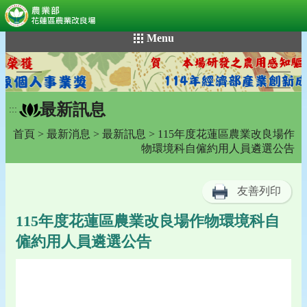
:::
跳
Menu
到
主
要
內
最新訊息
容
:::
區
首頁
>
最新消息
>
最新訊息
> 115年度花蓮區農業改良場作
塊
物環境科自僱約用人員遴選公告
友善列印
115年度花蓮區農業改良場作物環境科自
僱約用人員遴選公告