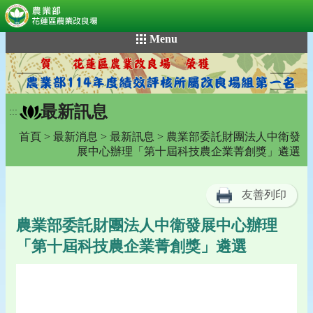
:::
跳
Menu
到
主
要
內
最新訊息
容
:::
區
首頁
>
最新消息
>
最新訊息
> 農業部委託財團法人中衛發
塊
展中心辦理「第十屆科技農企業菁創獎」遴選
友善列印
農業部委託財團法人中衛發展中心辦理
「第十屆科技農企業菁創獎」遴選