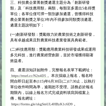
三、科技農企業菁創獎遴選主題分為「創新研發
類」及「科技應用類」兩類，每類至多選出5名得獎
單位；各單位僅可擇一類別參加遴選，曾獲得科技
農企業菁創獎之單位3年內不得參加同類獎項遴選。
遴選主題說明如下：
(一)創新研發類：獎勵致力於農業技術之創新研發，
具有卓越成果且對農業科技產業發展具典範者。
(二)科技應用類：獎勵應用農業科技研發成果或運用
多元科技，進行農業經營創新，並於市場獲得顯著
效益者。
四、遴選須知詳如附件，完整報名表單下載網址：
。本次採線上報名，報名時
https://reurl.cc/N2n4D5
間自即日起至本(115)年6月30日(二)17:30止，以執行
單位收件時間為準，逾期恕不受理。請務必於報名
期限內，以線上報名方式完成資料填寫與檔案上
傳，報名網址：
。
https://forms.gle/xkgSmUL4HByK1c6D9