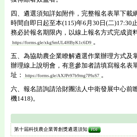
四、遴選須知詳如附件，完整報名表單下載
時間自即日起至本(115)年6月30日(二)1
務必於報名期限內，以線上報名方式完成資
。
https://forms.gle/xkgSmUL4HByK1c6D9
五、為協助農企業瞭解遴選作業辦理方式及掌握
辦理線上說明會，有意參加者請填寫報名表
址：
。
https://forms.gle/AXJPr97b9mg7PfuS7
六、報名諮詢請洽財團法人中衛發展中心前瞻服務
機1418)。
第十屆科技農企業菁創獎遴選須知
PDF