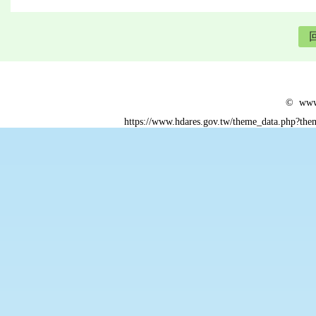
© www.
https://www.hdares.gov.tw/theme_data.php?