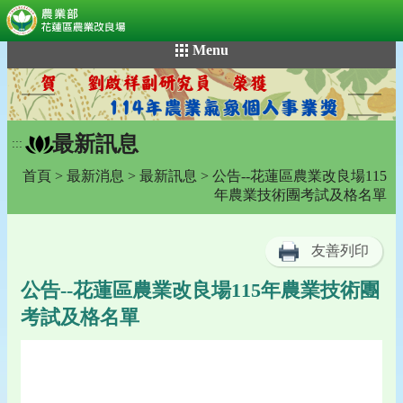
:::
跳
Menu
到
主
要
內
最新訊息
容
:::
區
首頁
>
最新消息
>
最新訊息
> 公告--花蓮區農業改良場115
塊
年農業技術團考試及格名單
友善列印
公告--花蓮區農業改良場115年農業技術團
考試及格名單