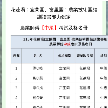
花蓮場﹙宜蘭團、富里團﹚農業技術團結
訓證書能力鑑定
農業師傅
【中級】
考試及格名冊