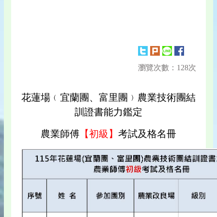
瀏覽次數：128次
花蓮場﹙宜蘭團、富里團﹚農業技術團結
訓證書能力鑑定
農業師傅
【初級】
考試及格名冊