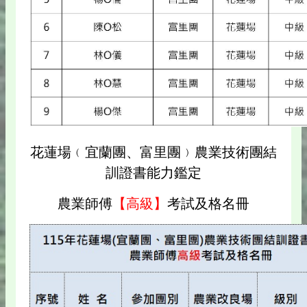
花蓮場﹙宜蘭團、富里團﹚農業技術團結
訓證書能力鑑定
農業師傅
【高級】
考試及格名冊