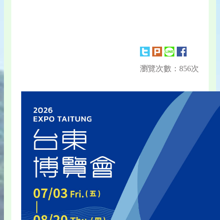
瀏覽次數：856次