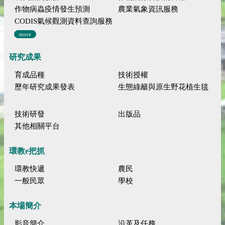
作物病蟲疫情發生預測
農業氣象資訊服務
CODIS氣候觀測資料查詢服務
more
研究成果
育成品種
技術授權
歷年研究成果發表
生態綠籬與原生野花植生毯
技術研發
出版品
其他相關平台
環教e把抓
環教快遞
農民
一般民眾
學校
本場簡介
影音簡介
沿革及任務