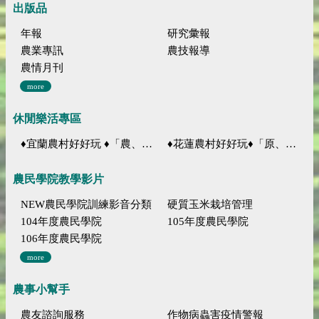
出版品
年報
研究彙報
農業專訊
農技報導
農情月刊
more
休閒樂活專區
♦宜蘭農村好好玩 ♦「農、藝、山、水」四條遊程推薦
♦花蓮農村好好玩♦「原、生、慢、活」四條遊程推薦
農民學院教學影片
NEW農民學院訓練影音分類
硬質玉米栽培管理
104年度農民學院
105年度農民學院
106年度農民學院
more
農事小幫手
農友諮詢服務
作物病蟲害疫情警報