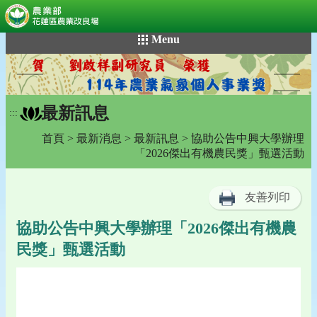
:::
跳
Menu
到
主
要
內
最新訊息
容
:::
區
首頁
>
最新消息
>
最新訊息
> 協助公告中興大學辦理
塊
「2026傑出有機農民獎」甄選活動
友善列印
協助公告中興大學辦理「2026傑出有機農
民獎」甄選活動