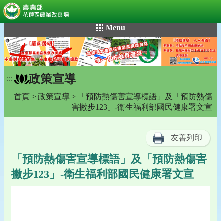
:::
跳
Menu
到
主
要
內
政策宣導
容
:::
區
首頁
>
政策宣導
> 「預防熱傷害宣導標語」及「預防熱傷
塊
害撇步123」-衛生福利部國民健康署文宣
友善列印
「預防熱傷害宣導標語」及「預防熱傷害
撇步123」-衛生福利部國民健康署文宣