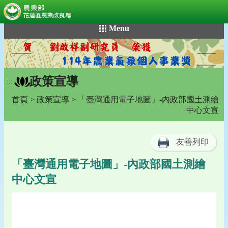
:::
跳
Menu
到
主
要
內
政策宣導
容
:::
區
首頁
>
政策宣導
> 「臺灣通用電子地圖」-內政部國土測繪
塊
中心文宣
友善列印
「臺灣通用電子地圖」-內政部國土測繪
中心文宣