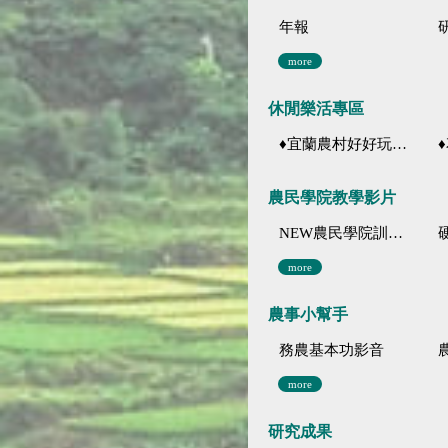
年報
more
休閒樂活專區
♦宜蘭農村好好玩 ♦「農、藝、山、水」四條遊程推薦
♦花
農民學院教學影片
NEW農民學院訓練影音分類
more
農事小幫手
務農基本功影音
more
研究成果