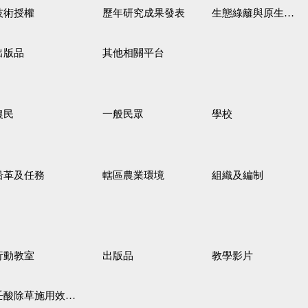
技術授權
歷年研究成果發表
生態綠籬與原生野花植生毯
出版品
其他相關平台
農民
一般民眾
學校
沿革及任務
轄區農業環境
組織及編制
行動教室
出版品
教學影片
壬酸除草施用效果觀察