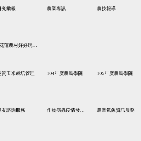
研究彙報
農業專訊
農技報導
蓮農村好好玩♦「原、生、慢、活」四條遊程推薦
硬質玉米栽培管理
104年度農民學院
105年度農民學院
農友諮詢服務
作物病蟲疫情發生預測
農業氣象資訊服務