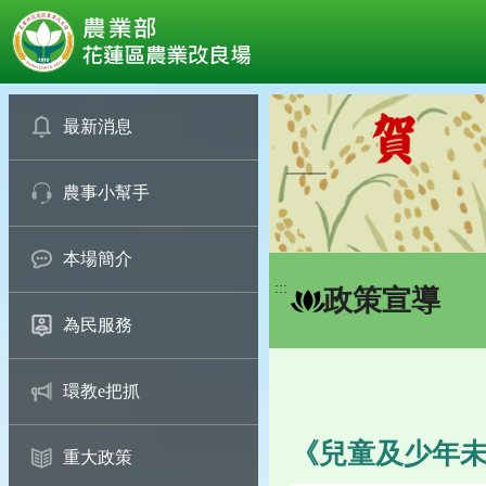
:::
跳
到
最新消息
主
要
農事小幫手
內
容
區
本場簡介
塊
:::
政策宣導
為民服務
環教e把抓
《兒童及少年
重大政策