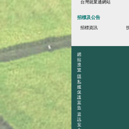
台灣就業通網站
招標及公告
招標資訊
網
站
導
覽
隱
私
權
保
護
宣
告
資
訊
安