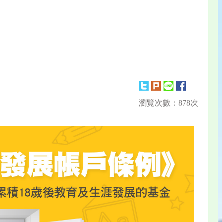
瀏覽次數：878次