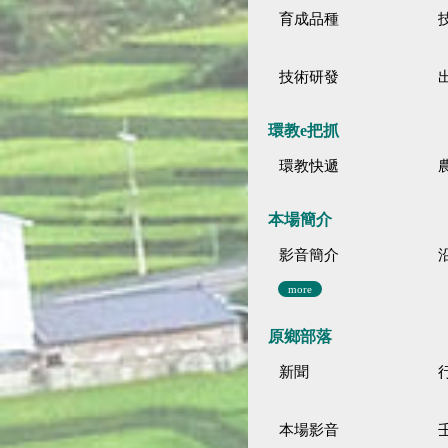
育成品種
技術研發
環教e把抓
環教快遞
本場簡介
影音簡介
more
原鄉部落
新聞
本場影音