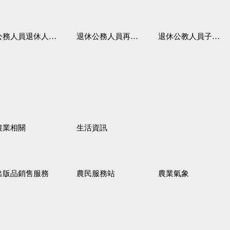
務人員退休人員法施行細則
退休公務人員再任職務
退休公教人員子女教育補助規定
農業相關
生活資訊
出版品銷售服務
農民服務站
農業氣象