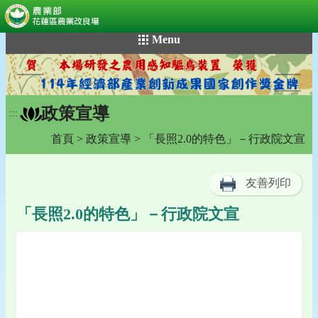
:::
跳
Menu
到
主
要
內
政策宣導
容
:::
區
首頁
>
政策宣導
> 「長照2.0的特色」－行政院文宣
塊
友善列印
「長照2.0的特色」－行政院文宣