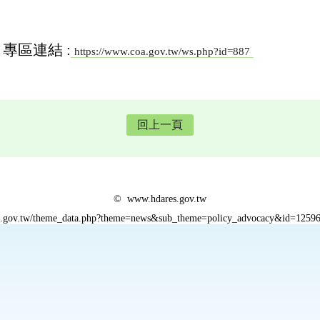
專區連結 :
https://www.coa.gov.tw/ws.php?id=887
回上一頁
© www.hdares.gov.tw
es.gov.tw/theme_data.php?theme=news&sub_theme=policy_advocacy&id=1259