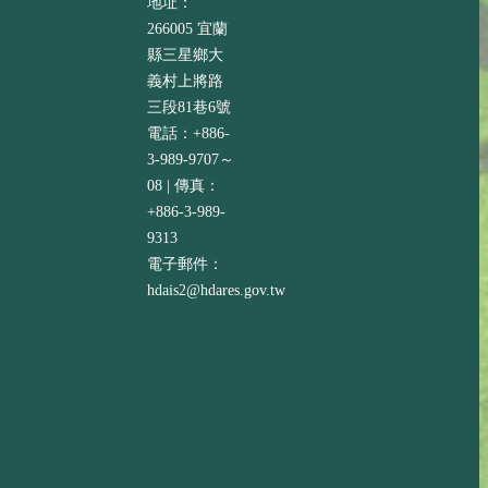
地址：
266005 宜蘭
縣三星鄉大
義村上將路
三段81巷6號
電話：+886-
3-989-9707～
08 | 傳真：
+886-3-989-
9313
電子郵件：
hdais2@hdares.gov.tw