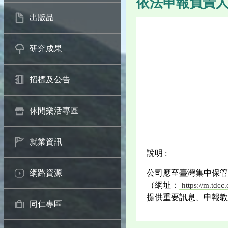
依法申報負責
出版品
研究成果
招標及公告
休閒樂活專區
就業資訊
說明 :
公司應至臺灣集中保管
網路資源
（網址：
https://m.tdc
提供重要訊息、申報教
同仁專區