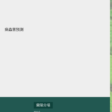
病蟲害預測
蘭陽分場