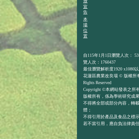
放
宣
告
本
場
位
置
自115年1月1日瀏覽人次： 537
覽人次：1760437
最佳瀏覽解析度1920 x1080
花蓮區農業改良場 © 版權所有 H
Rights Reserved
Copyright ©本網站發表
版權所有，係為學術研究成
不得將全部或部分內容，轉
體；
不得引用於產品及食品之標
若不當引用，應自負法律責