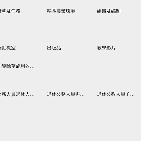
沿革及任務
轄區農業環境
組織及編制
行動教室
出版品
教學影片
壬酸除草施用效果觀察
務人員退休人員法施行細則
退休公務人員再任職務
退休公教人員子女教育補助規定