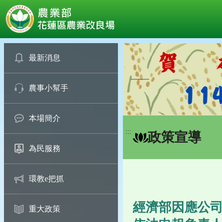
:::
跳
到
最新消息
主
要
農事小幫手
內
容
區
本場簡介
塊
:::
政策宣導
為民服務
環教e把抓
經濟部因應公司
重大政策