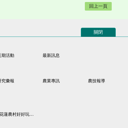
回上一頁
關閉
近期活動
最新訊息
研究彙報
農業專訊
農技報導
蓮農村好好玩♦「原、生、慢、活」四條遊程推薦