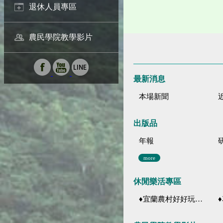
退休人員專區
農民學院教學影片
最新消息
本場新聞
出版品
年報
more
休閒樂活專區
♦宜蘭農村好好玩 ♦「農、藝、山、水」四條遊程推薦
♦花