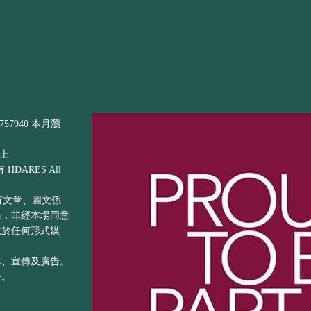
57940 本月瀏
以上
DARES All
之所有文章、圖文係
果，非經本場同意
載於任何形式媒
示、宣傳及廣告。
任。