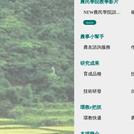
農民學院教學影片
NEW農民學院訓練影音分類
more
農事小幫手
農友諮詢服務
研究成果
育成品種
技術研發
環教e把抓
環教快遞
本場簡介