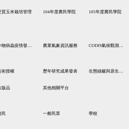
硬質玉米栽培管理
104年度農民學院
105年度農民學院
作物病蟲疫情發生預測
農業氣象資訊服務
CODIS氣候觀測資料查詢服務
技術授權
歷年研究成果發表
生態綠籬與原生野花植生毯
出版品
其他相關平台
農民
一般民眾
學校