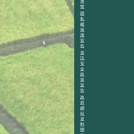
導
覽
隱
私
權
保
護
宣
告
資
訊
安
全
政
策
宣
告
政
府
網
站
資
料
開