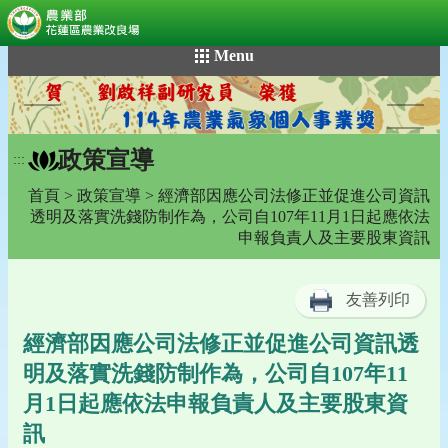
:::
跳
Menu
到
主
要
內
政策宣導
容
:::
區
首頁
>
政策宣導
> 經濟部因應公司法修正並促進公司資訊
塊
透明及落實洗錢防制作為，公司自107年11月1日起應依法
申報負責人及主要股東資訊
友善列印
經濟部因應公司法修正並促進公司資訊透
明及落實洗錢防制作為，公司自107年11
月1日起應依法申報負責人及主要股東資
訊