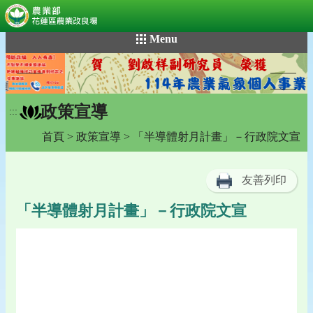
:::
跳
Menu
到
主
要
內
政策宣導
容
:::
區
首頁
>
政策宣導
> 「半導體射月計畫」－行政院文宣
塊
友善列印
「半導體射月計畫」－行政院文宣