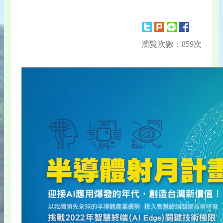
瀏覽次數：859次