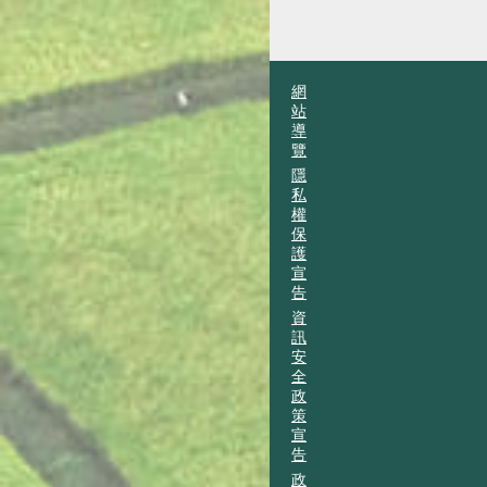
網
站
導
覽
隱
私
權
保
護
宣
告
資
訊
安
全
政
策
宣
告
政