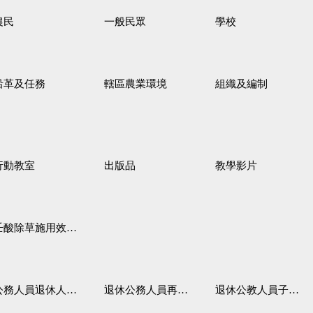
農民
一般民眾
學校
沿革及任務
轄區農業環境
組織及編制
行動教室
出版品
教學影片
壬酸除草施用效果觀察
務人員退休人員法施行細則
退休公務人員再任職務
退休公教人員子女教育補助規定