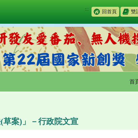
:::
回首頁
雙
首
(草案)」－行政院文宣