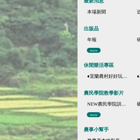
最新消息
本場新聞
出版品
年報
more
休閒樂活專區
♦宜蘭農村好好玩 ♦「農、藝、山、水」四條遊程推薦
♦花
農民學院教學影片
NEW農民學院訓練影音分類
more
農事小幫手