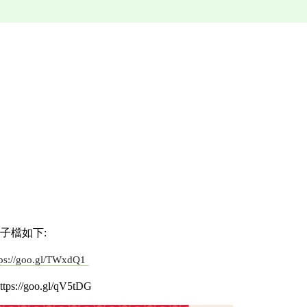
子檔如下:
tps://goo.gl/TWxdQ1
//goo.gl/qV5tDG