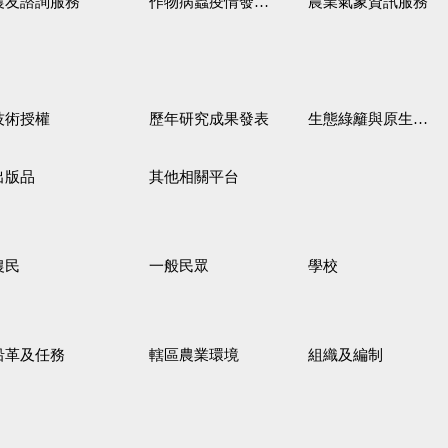
農友諮詢服務
作物病蟲疫情發生預測
農業氣象資訊服務
技術授權
歷年研究成果發表
生態綠籬與原生野花植生毯
出版品
其他相關平台
農民
一般民眾
學校
沿革及任務
轄區農業環境
組織及編制