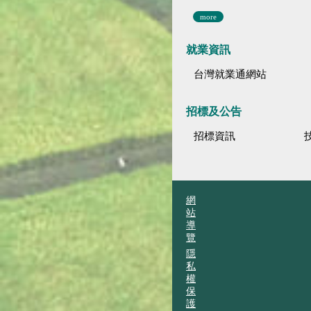
more
就業資訊
台灣就業通網站
招標及公告
招標資訊
網
站
導
覽
隱
私
權
保
護