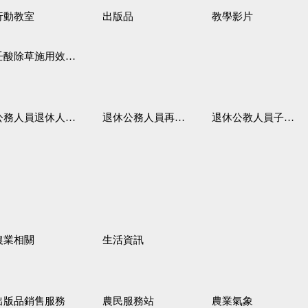
行動教室
出版品
教學影片
壬酸除草施用效果觀察
務人員退休人員法施行細則
退休公務人員再任職務
退休公教人員子女教育補助規定
農業相關
生活資訊
出版品銷售服務
農民服務站
農業氣象