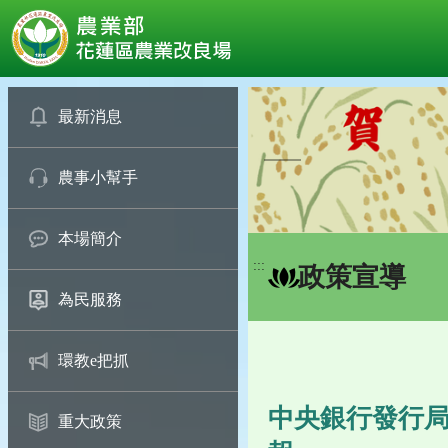
:::
跳
到
最新消息
主
要
農事小幫手
內
容
區
本場簡介
塊
:::
政策宣導
為民服務
環教e把抓
中央銀行發行局
重大政策