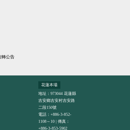
技轉公告
花蓮本場
地址：973044 花蓮縣
吉安鄉吉安村吉安路
二段150號
電話：+886-3-852-
1108～10 | 傳真：
+886-3-853-5902