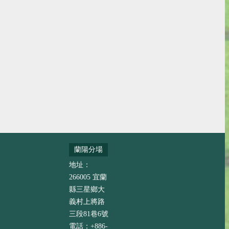
蘭陽分場
地址：
266005 宜蘭
縣三星鄉大
義村上將路
三段81巷6號
電話：+886-