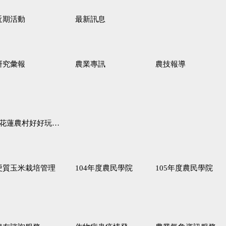
近期活動
最新訊息
研究彙報
農業專訊
農技報導
蓮農村好好玩♦「原、生、慢、活」四條遊程推薦
硬質玉米栽培管理
104年度農民學院
105年度農民學院