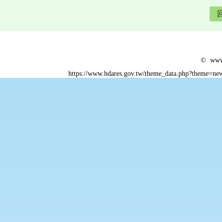
© www.
https://www.hdares.gov.tw/theme_data.php?theme=