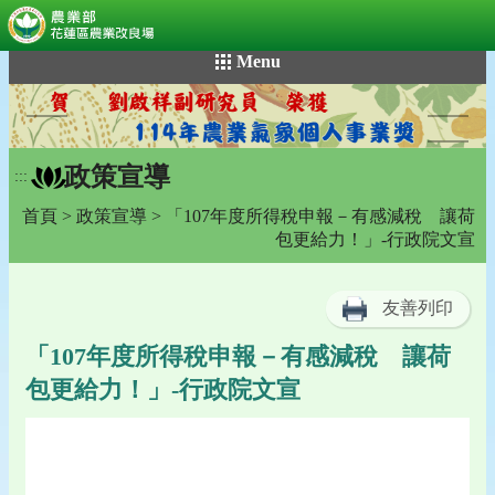
:::
跳
Menu
到
主
要
內
政策宣導
容
:::
區
首頁
>
政策宣導
> 「107年度所得稅申報－有感減稅 讓荷
塊
包更給力！」-行政院文宣
友善列印
「107年度所得稅申報－有感減稅 讓荷
包更給力！」-行政院文宣