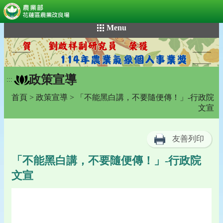
:::
跳
Menu
到
主
要
內
政策宣導
容
:::
區
首頁
>
政策宣導
> 「不能黑白講，不要隨便傳！」-行政院
塊
文宣
友善列印
「不能黑白講，不要隨便傳！」-行政院
文宣