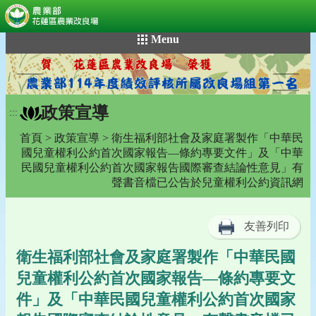
:::
跳
Menu
到
主
要
內
政策宣導
容
:::
區
首頁
>
政策宣導
> 衛生福利部社會及家庭署製作「中華民
塊
國兒童權利公約首次國家報告—條約專要文件」及「中華
民國兒童權利公約首次國家報告國際審查結論性意見」有
聲書音檔已公告於兒童權利公約資訊網
友善列印
衛生福利部社會及家庭署製作「中華民國
兒童權利公約首次國家報告—條約專要文
件」及「中華民國兒童權利公約首次國家