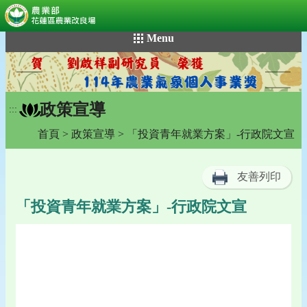
:::
跳
Menu
到
主
要
內
政策宣導
容
:::
區
首頁
>
政策宣導
> 「投資青年就業方案」-行政院文宣
塊
友善列印
「投資青年就業方案」-行政院文宣