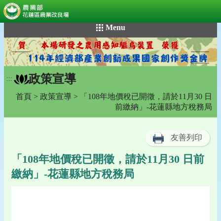
:::
跳
Menu
到
主
要
內
政策宣導
容
:::
區
首頁
>
政策宣導
> 「108年地價稅已開徵，請於11月30 日
塊
前繳納」-花蓮縣地方稅務局
友善列印
「108年地價稅已開徵，請於11月30 日前
繳納」-花蓮縣地方稅務局