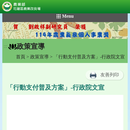
:::
跳
Menu
到
主
要
內
政策宣導
容
:::
區
首頁
>
政策宣導
> 「行動支付普及方案」-行政院文宣
塊
友善列印
「行動支付普及方案」-行政院文宣