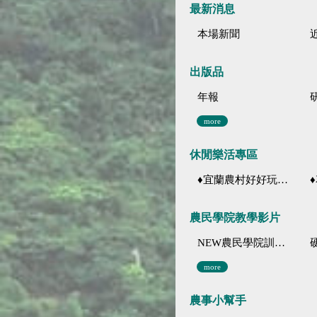
最新消息
本場新聞
出版品
年報
more
休閒樂活專區
♦宜蘭農村好好玩 ♦「農、藝、山、水」四條遊程推薦
♦花
農民學院教學影片
NEW農民學院訓練影音分類
more
農事小幫手