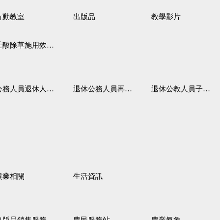
行動教室
出版品
教學影片
壬酸除草施用效果觀察
務人員退休人員法施行細則
退休公務人員再任職務
退休公教人員子女教育補助規定
農業相關
生活資訊