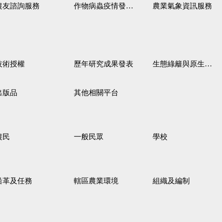
農友諮詢服務
作物病蟲疫情發生預測
農業氣象資訊服務
技術授權
歷年研究成果發表
生態綠籬與原生野花植生毯
出版品
其他相關平台
農民
一般民眾
學校
沿革及任務
轄區農業環境
組織及編制