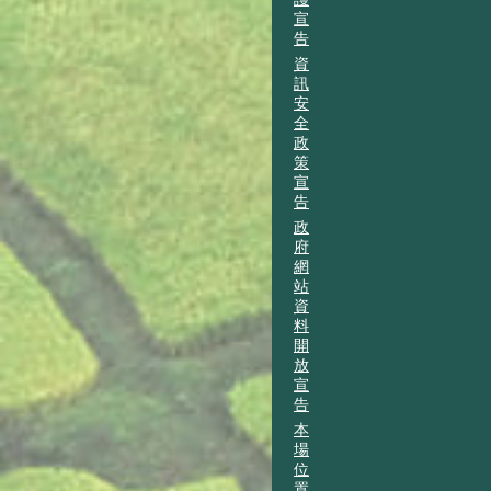
宣
告
資
訊
安
全
政
策
宣
告
政
府
網
站
資
料
開
放
宣
告
本
場
位
置