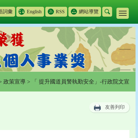
語詞彙
English
RSS
網站導覽
>
政策宣導
> 「 提升國道員警執勤安全」-行政院文宣
友善列印