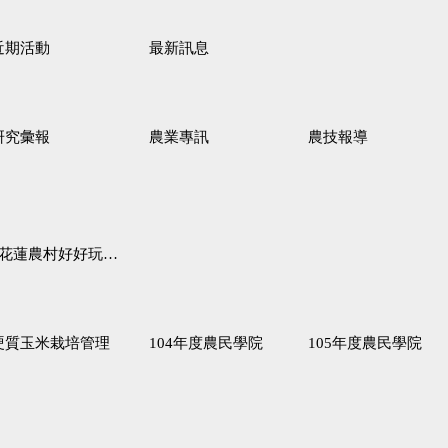
近期活動
最新訊息
研究彙報
農業專訊
農技報導
蓮農村好好玩♦「原、生、慢、活」四條遊程推薦
硬質玉米栽培管理
104年度農民學院
105年度農民學院