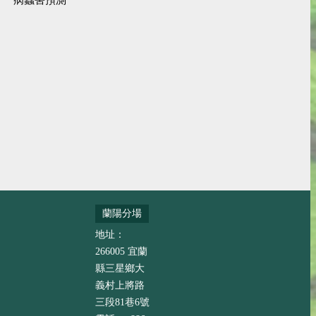
病蟲害預測
蘭陽分場
地址：
266005 宜蘭
縣三星鄉大
義村上將路
三段81巷6號