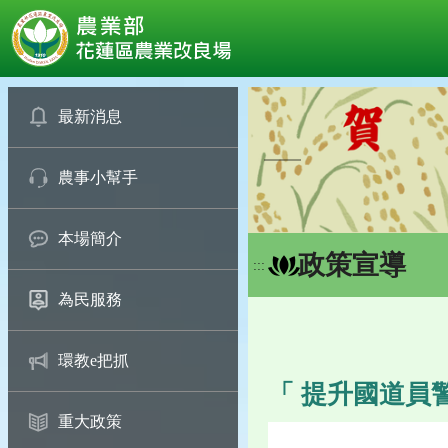
:::
跳
到
最新消息
主
要
農事小幫手
內
容
區
本場簡介
塊
政策宣導
:::
為民服務
環教e把抓
「 提升國道員
重大政策