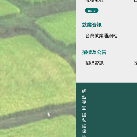
服務流程
more
就業資訊
台灣就業通網站
招標及公告
招標資訊
網
站
導
覽
隱
私
權
保
護