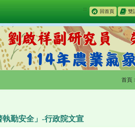
:::
回首頁
雙
首頁
警執勤安全」-行政院文宣