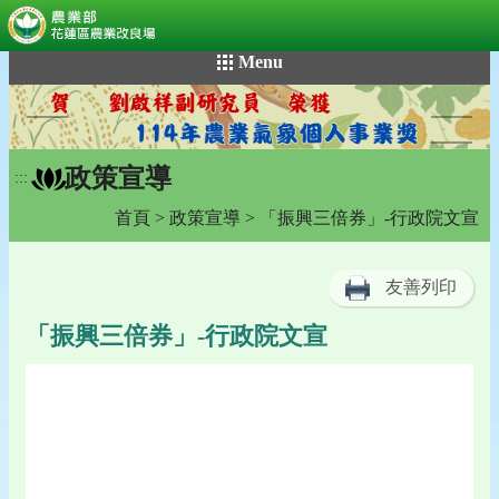
:::
跳
Menu
到
主
要
內
政策宣導
容
:::
區
首頁
>
政策宣導
> 「振興三倍券」-行政院文宣
塊
友善列印
「振興三倍券」-行政院文宣