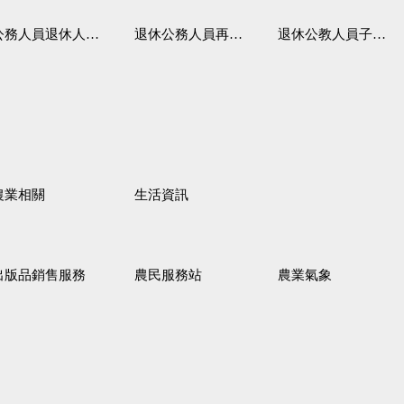
務人員退休人員法施行細則
退休公務人員再任職務
退休公教人員子女教育補助規定
農業相關
生活資訊
出版品銷售服務
農民服務站
農業氣象