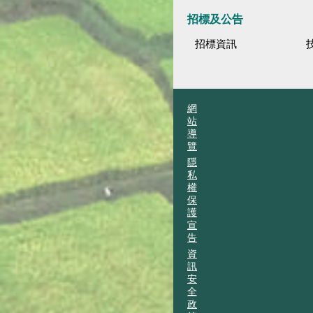
招標及公告
招標資訊
網
站
導
覽
隱
私
權
保
護
宣
告
資
訊
安
全
政