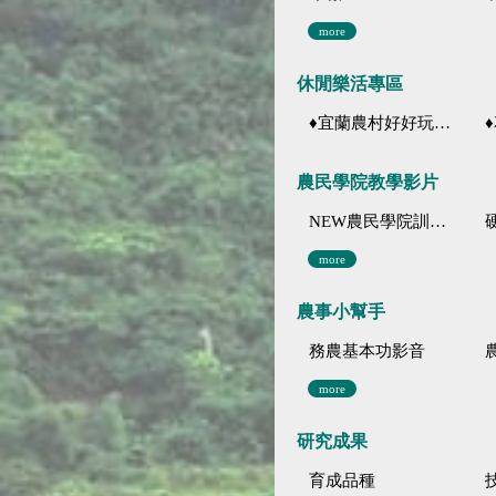
more
休閒樂活專區
♦宜蘭農村好好玩 ♦「農、藝、山、水」四條遊程推薦
♦花
農民學院教學影片
NEW農民學院訓練影音分類
more
農事小幫手
務農基本功影音
more
研究成果
育成品種