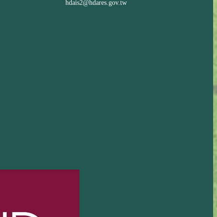
hdais2@hdares.gov.tw