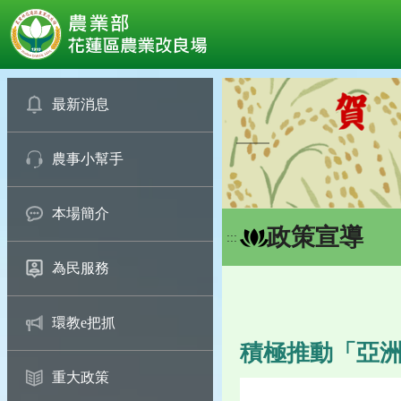
:::
跳
到
最新消息
主
要
農事小幫手
內
容
區
本場簡介
塊
政策宣導
:::
為民服務
環教e把抓
積極推動「亞洲
重大政策