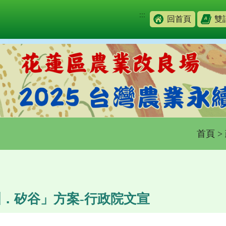
:::
回首頁
雙
首頁
>
．矽谷」方案-行政院文宣