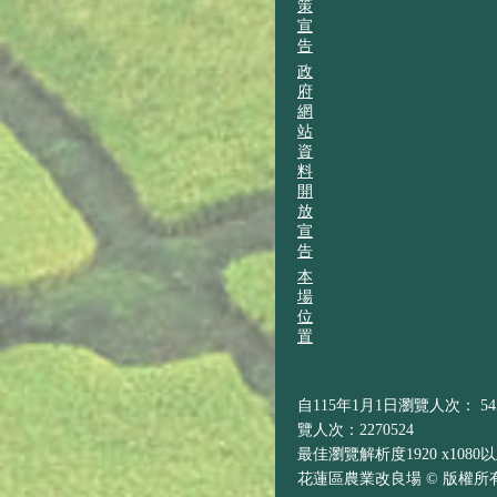
策
宣
告
政
府
網
站
資
料
開
放
宣
告
本
場
位
置
自115年1月1日瀏覽人次： 545
覽人次：2270524
最佳瀏覽解析度1920 x1080
花蓮區農業改良場 © 版權所有 H