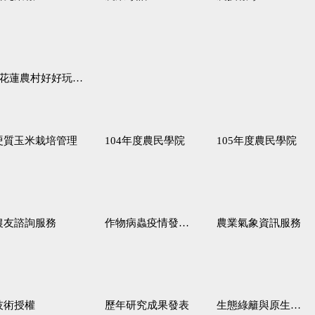
蓮農村好好玩♦「原、生、慢、活」四條遊程推薦
硬質玉米栽培管理
104年度農民學院
105年度農民學院
農友諮詢服務
作物病蟲疫情發生預測
農業氣象資訊服務
技術授權
歷年研究成果發表
生態綠籬與原生野花植生毯