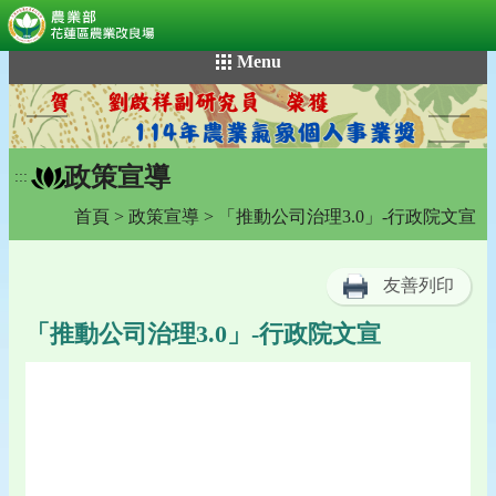
:::
跳
Menu
到
主
要
內
政策宣導
容
:::
區
首頁
>
政策宣導
> 「推動公司治理3.0」-行政院文宣
塊
友善列印
「推動公司治理3.0」-行政院文宣