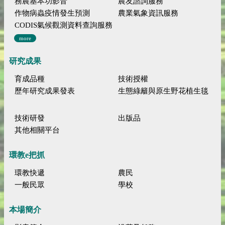
務農基本功影音
農友諮詢服務
作物病蟲疫情發生預測
農業氣象資訊服務
CODIS氣候觀測資料查詢服務
more
研究成果
育成品種
技術授權
歷年研究成果發表
生態綠籬與原生野花植生毯
技術研發
出版品
其他相關平台
環教e把抓
環教快遞
農民
一般民眾
學校
本場簡介