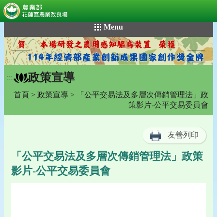
:::
跳
Menu
到
主
要
內
政策宣導
容
:::
區
首頁
>
政策宣導
> 「公平交易法及多層次傳銷管理法」政
塊
策影片-公平交易委員會
友善列印
「公平交易法及多層次傳銷管理法」政策
影片-公平交易委員會