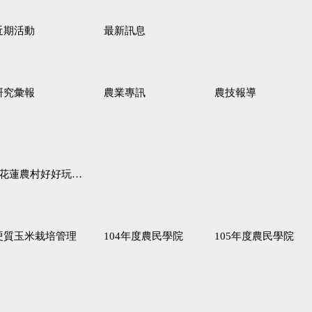
近期活動
最新訊息
研究彙報
農業專訊
農技報導
蓮農村好好玩♦「原、生、慢、活」四條遊程推薦
硬質玉米栽培管理
104年度農民學院
105年度農民學院