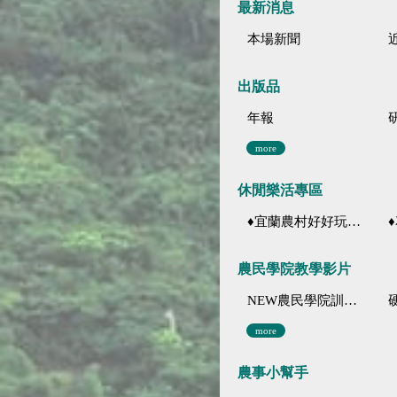
最新消息
本場新聞
出版品
年報
more
休閒樂活專區
♦宜蘭農村好好玩 ♦「農、藝、山、水」四條遊程推薦
♦花
農民學院教學影片
NEW農民學院訓練影音分類
more
農事小幫手