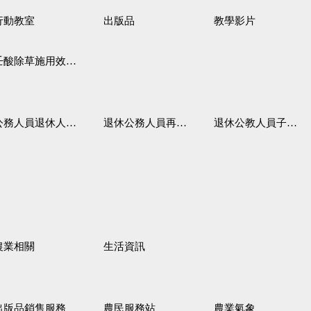
行動教室
出版品
教學影片
壬酸除草施用效果觀察
務人員退休人員法施行細則
退休公務人員再任職務
退休公教人員子女教育補助規定
農業相關
生活資訊
出版品銷售服務
農民服務站
農業氣象