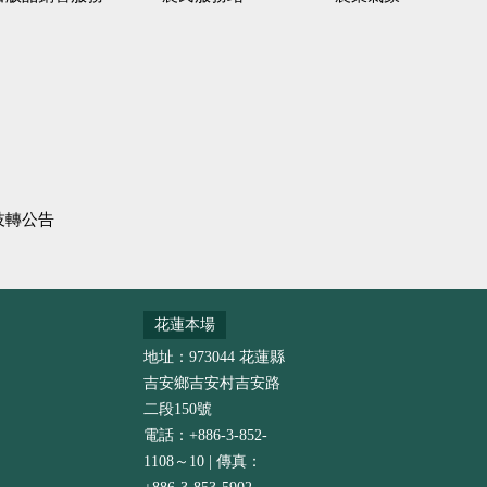
技轉公告
花蓮本場
地址：973044 花蓮縣
吉安鄉吉安村吉安路
二段150號
電話：+886-3-852-
1108～10 | 傳真：