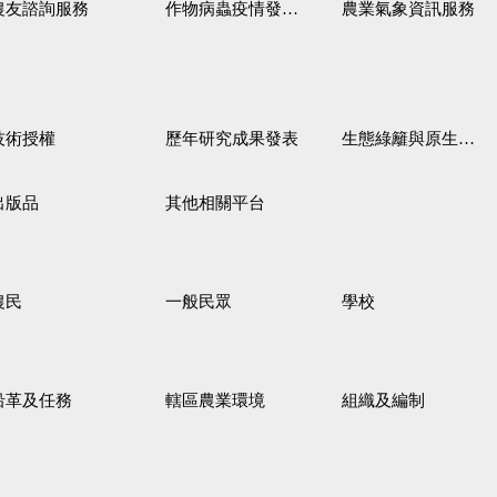
農友諮詢服務
作物病蟲疫情發生預測
農業氣象資訊服務
技術授權
歷年研究成果發表
生態綠籬與原生野花植生毯
出版品
其他相關平台
農民
一般民眾
學校
沿革及任務
轄區農業環境
組織及編制