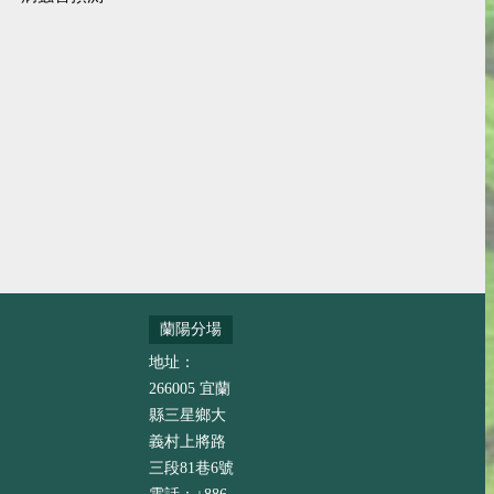
蘭陽分場
地址：
266005 宜蘭
縣三星鄉大
義村上將路
三段81巷6號