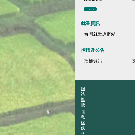
more
就業資訊
台灣就業通網站
招標及公告
招標資訊
網
站
導
覽
隱
私
權
保
護