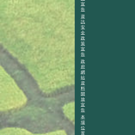
宣
告
資
訊
安
全
政
策
宣
告
政
府
網
站
資
料
開
放
宣
告
本
場
位
置