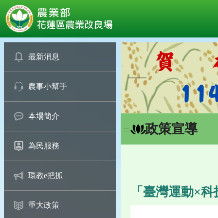
:::
跳
到
最新消息
主
要
農事小幫手
內
容
區
本場簡介
塊
政策宣導
:::
為民服務
環教e把抓
「臺灣運動×科
重大政策