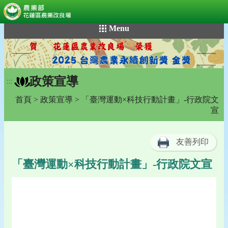
:::
跳
Menu
到
主
要
內
政策宣導
容
:::
區
首頁
>
政策宣導
> 「臺灣運動×科技行動計畫」-行政院文
塊
宣
友善列印
「臺灣運動×科技行動計畫」-行政院文宣