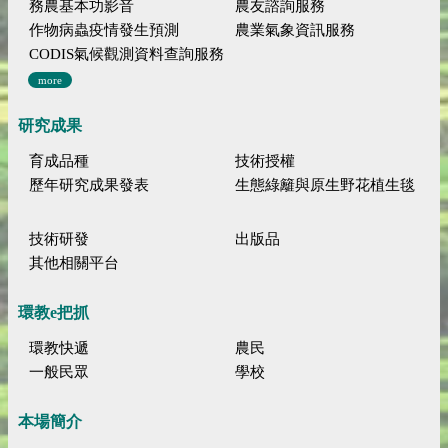
務農基本功影音
農友諮詢服務
作物病蟲疫情發生預測
農業氣象資訊服務
CODIS氣候觀測資料查詢服務
more
研究成果
育成品種
技術授權
歷年研究成果發表
生態綠籬與原生野花植生毯
技術研發
出版品
其他相關平台
環教e把抓
環教快遞
農民
一般民眾
學校
本場簡介