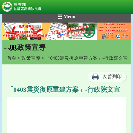
:::
跳
Menu
到
主
要
內
政策宣導
容
:::
區
首頁
>
政策宣導
> 「0403震災復原重建方案」-行政院文宣
塊
友善列印
「0403震災復原重建方案」-行政院文宣