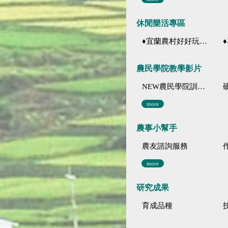
休閒樂活專區
♦宜蘭農村好好玩 ♦「農、藝、山、水」四條遊程推薦
♦花
農民學院教學影片
NEW農民學院訓練影音分類
more
農事小幫手
農友諮詢服務
more
研究成果
育成品種