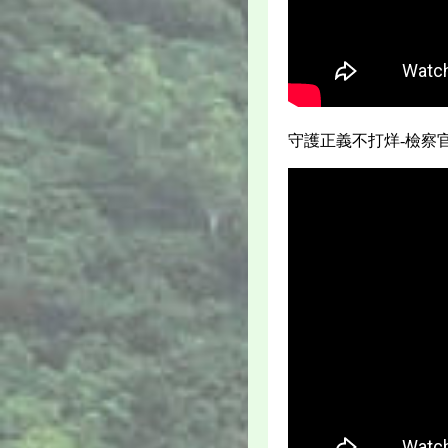
守護正義不打烊-檢察