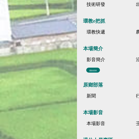
技術研發
環教e把抓
環教快遞
本場簡介
影音簡介
more
原鄉部落
新聞
本場影音
本場影音