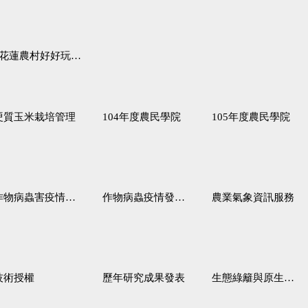
蓮農村好好玩♦「原、生、慢、活」四條遊程推薦
硬質玉米栽培管理
104年度農民學院
105年度農民學院
作物病蟲害疫情警報
作物病蟲疫情發生預測
農業氣象資訊服務
技術授權
歷年研究成果發表
生態綠籬與原生野花植生毯