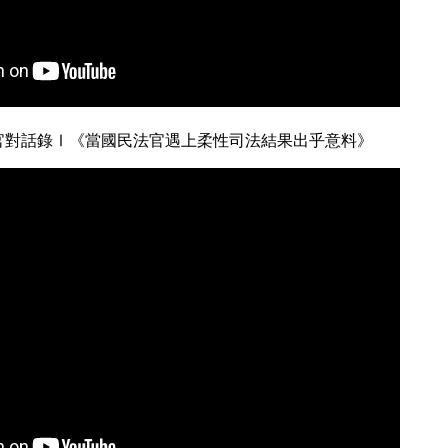
官對話錄Ⅰ《當國民法官遇上柔性司法結果出乎意料》