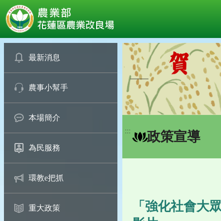
:::
跳
到
最新消息
主
要
農事小幫手
內
容
區
本場簡介
塊
:::
政策宣導
為民服務
環教e把抓
「強化社會大眾
重大政策