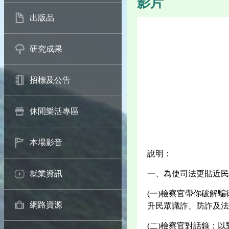
影片
出版品
研究成果
招標及公告
休閒樂活專區
本場影音
說明：
一、為使司法更貼近民
就業資訊
(一)檢察官帶你破解
網路資源
升民眾識詐、防詐及法
(二)檢察官對話錄：