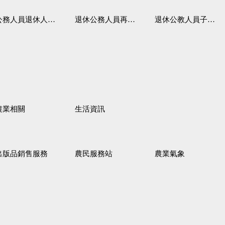
務人員退休人員法施行細則
退休公務人員再任職務
退休公教人員子女教育補助規定
農業相關
生活資訊
出版品銷售服務
農民服務站
農業氣象