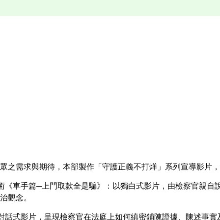
眾之需求與期待，本部製作「守護正義不打烊」系列宣導影片，
騙術《車手篇─上門取款全是騙》：以獨白式影片，由檢察官親自
治觀念。
以對話式影片，呈現檢察官在法庭上如何縝密鋪陳證據、陳述事