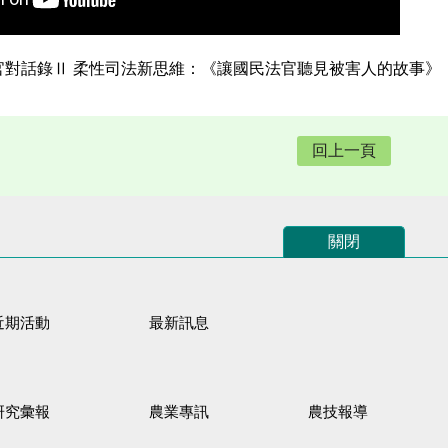
官對話錄Ⅱ 柔性司法新思維：《讓國民法官聽見被害人的故事》
回上一頁
關閉
近期活動
最新訊息
研究彙報
農業專訊
農技報導