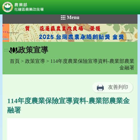
:::
跳
Menu
到
主
要
內
政策宣導
容
:::
區
首頁
>
政策宣導
> 114年度農業保險宣導資料-農業部農業
塊
金融署
友善列印
114年度農業保險宣導資料-農業部農業金
融署