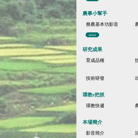
農事小幫手
務農基本功影音
more
研究成果
育成品種
技術研發
環教e把抓
環教快遞
本場簡介
影音簡介