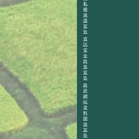
私
權
保
護
宣
告
資
訊
安
全
政
策
宣
告
政
府
網
站
資
料
開
放
宣
告