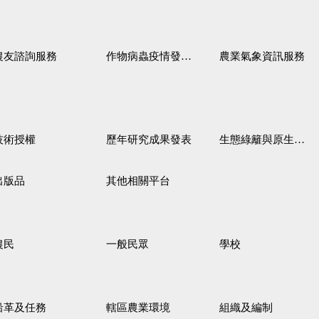
農友諮詢服務
作物病蟲疫情發生預測
農業氣象資訊服務
技術授權
歷年研究成果發表
生態綠籬與原生野花植生毯
出版品
其他相關平台
農民
一般民眾
學校
沿革及任務
轄區農業環境
組織及編制