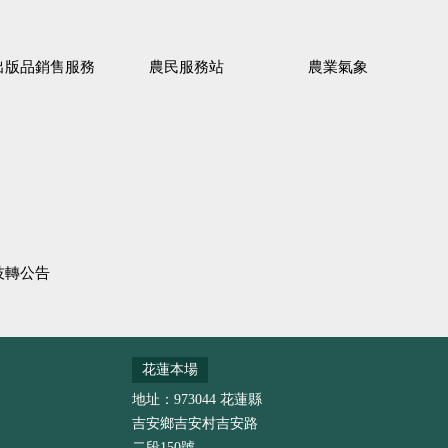
出版品銷售服務
農民服務站
農業氣象
技轉公告
花蓮本場
地址：973044 花蓮縣
吉安鄉吉安村吉安路
二段150號