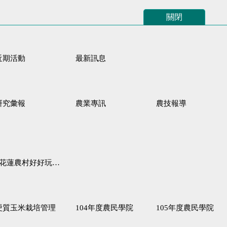
關閉
近期活動
最新訊息
研究彙報
農業專訊
農技報導
蓮農村好好玩♦「原、生、慢、活」四條遊程推薦
硬質玉米栽培管理
104年度農民學院
105年度農民學院