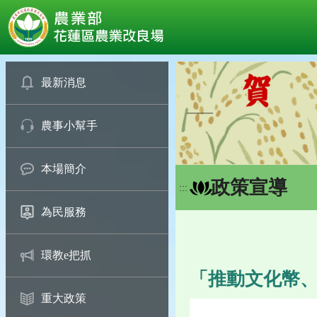
:::
跳
到
最新消息
主
要
農事小幫手
內
容
區
本場簡介
塊
政策宣導
:::
為民服務
環教e把抓
「推動文化幣、
重大政策