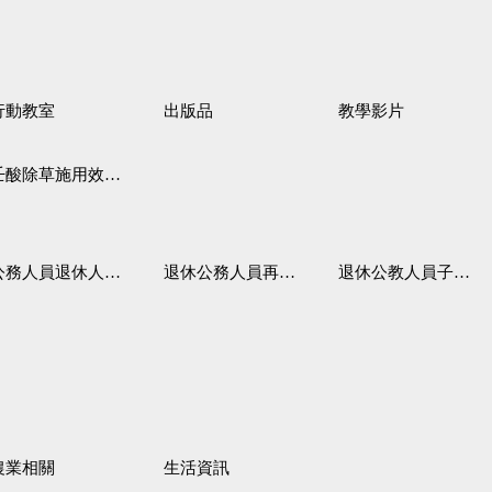
行動教室
出版品
教學影片
壬酸除草施用效果觀察
務人員退休人員法施行細則
退休公務人員再任職務
退休公教人員子女教育補助規定
農業相關
生活資訊