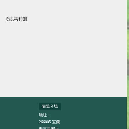
病蟲害預測
蘭陽分場
地址：
266005 宜蘭
縣三星鄉大