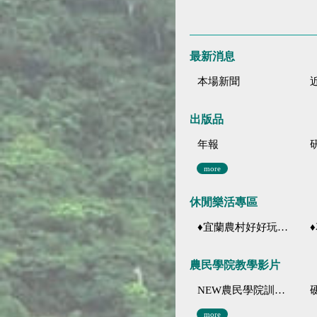
最新消息
本場新聞
出版品
年報
more
休閒樂活專區
♦宜蘭農村好好玩 ♦「農、藝、山、水」四條遊程推薦
♦花
農民學院教學影片
NEW農民學院訓練影音分類
more