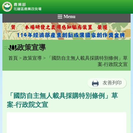
:::
跳
Menu
到
主
要
內
政策宣導
容
:::
區
首頁
>
政策宣導
> 「國防自主無人載具採購特別條例」草
塊
案-行政院文宣
友善列印
「國防自主無人載具採購特別條例」草
案-行政院文宣