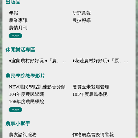
出版品
年報
研究彙報
農業專訊
農技報導
農情月刊
more
休閒樂活專區
♦宜蘭農村好好玩 ♦「農、藝、山、水」四條遊程推薦
♦花蓮農村好好玩♦「原、生、慢、活」四條遊程推薦
農民學院教學影片
NEW農民學院訓練影音分類
硬質玉米栽培管理
104年度農民學院
105年度農民學院
106年度農民學院
more
農事小幫手
農友諮詢服務
作物病蟲害疫情警報