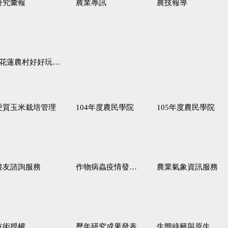
研究彙報
農業專訊
農技報導
蓮農村好好玩♦「原、生、慢、活」四條遊程推薦
硬質玉米栽培管理
104年度農民學院
105年度農民學院
農友諮詢服務
作物病蟲疫情發生預測
農業氣象資訊服務
技術授權
歷年研究成果發表
生態綠籬與原生野花植生毯