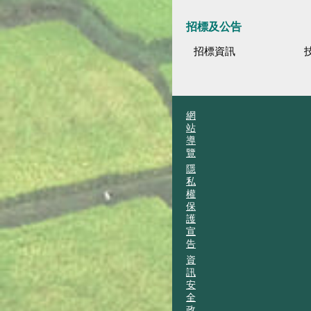
招標及公告
招標資訊
網
站
導
覽
隱
私
權
保
護
宣
告
資
訊
安
全
政