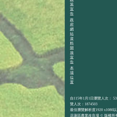
策
宣
告
政
府
網
站
資
料
開
放
宣
告
本
場
位
置
自115年1月1日瀏覽人次： 537
覽人次：1874503
最佳瀏覽解析度1920 x1080
花蓮區農業改良場 © 版權所有 H