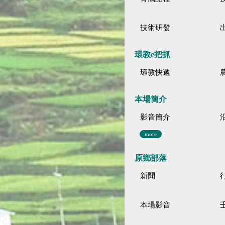
技術研發
環教e把抓
環教快遞
本場簡介
影音簡介
more
原鄉部落
新聞
本場影音