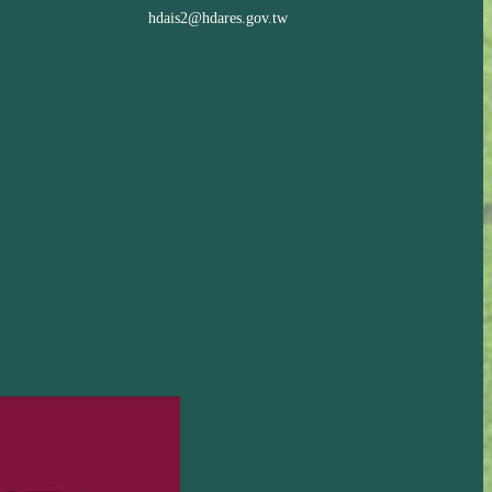
hdais2@hdares.gov.tw