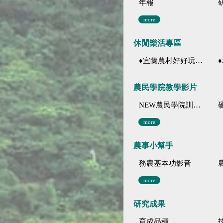
年報
more
休閒樂活專區
♦宜蘭農村好好玩 ♦「農、藝、山、水」四條遊程推薦
♦花
農民學院教學影片
NEW農民學院訓練影音分類
more
農事小幫手
務農基本功影音
more
研究成果
育成品種