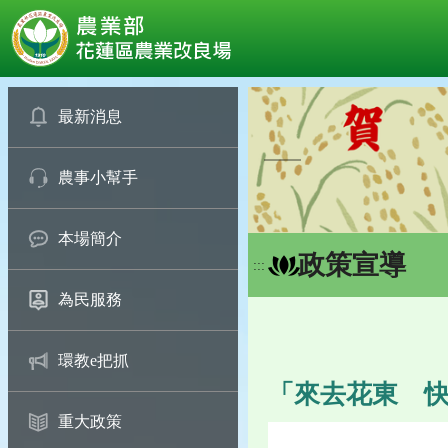
:::
跳
到
最新消息
主
要
農事小幫手
內
容
區
本場簡介
塊
政策宣導
:::
為民服務
環教e把抓
「來去花東 快
重大政策