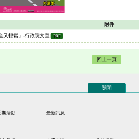
附件
全又輕鬆」-行政院文宣
PDF
回上一頁
關閉
近期活動
最新訊息