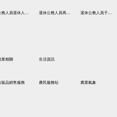
務人員退休人員法施行細則
退休公務人員再任職務
退休公教人員子女教育補助規定
農業相關
生活資訊
出版品銷售服務
農民服務站
農業氣象