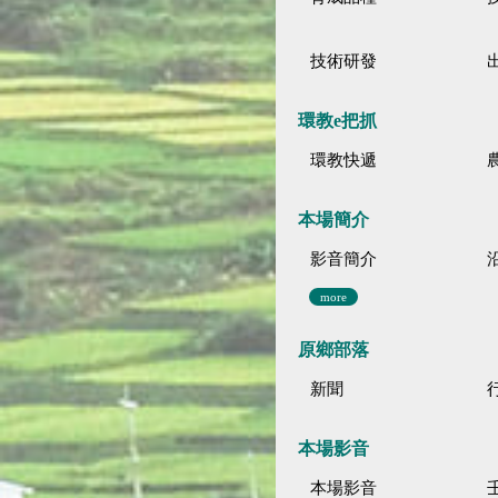
技術研發
環教e把抓
環教快遞
本場簡介
影音簡介
more
原鄉部落
新聞
本場影音
本場影音