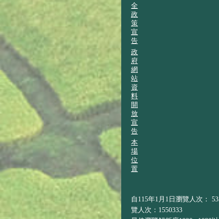
全
政
策
宣
告
政
府
網
站
資
料
開
放
宣
告
本
場
位
置
自115年1月1日瀏覽人次： 533
覽人次：1550333