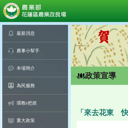
:::
跳
到
最新消息
主
要
農事小幫手
內
容
區
本場簡介
塊
政策宣導
:::
為民服務
環教e把抓
「來去花東 快
重大政策