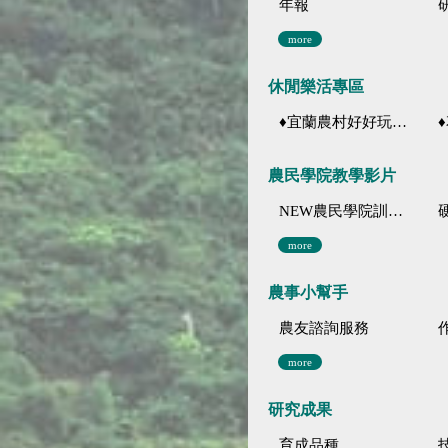
年報
more
休閒樂活專區
♦宜蘭農村好好玩 ♦「農、藝、山、水」四條遊程推薦
♦花
農民學院教學影片
NEW農民學院訓練影音分類
more
農事小幫手
農友諮詢服務
more
研究成果
育成品種