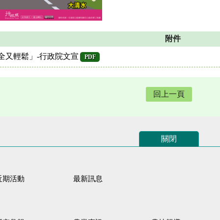
附件
全又輕鬆」-行政院文宣
PDF
回上一頁
關閉
近期活動
最新訊息