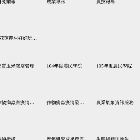
研究彙報
農業專訊
農技報導
蓮農村好好玩♦「原、生、慢、活」四條遊程推薦
硬質玉米栽培管理
104年度農民學院
105年度農民學院
作物病蟲害疫情警報
作物病蟲疫情發生預測
農業氣象資訊服務
技術授權
歷年研究成果發表
生態綠籬與原生野花植生毯