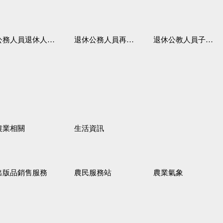
務人員退休人員法施行細則
退休公務人員再任職務
退休公教人員子女教育補助規定
農業相關
生活資訊
出版品銷售服務
農民服務站
農業氣象