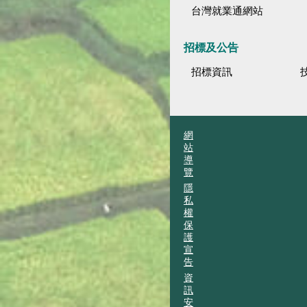
台灣就業通網站
招標及公告
招標資訊
網
站
導
覽
隱
私
權
保
護
宣
告
資
訊
安