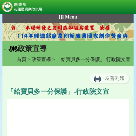
:::
跳
Menu
到
主
要
內
政策宣導
容
:::
區
首頁
>
政策宣導
> 「給寶貝多一分保護」-行政院文宣
塊
友善列印
「給寶貝多一分保護」-行政院文宣