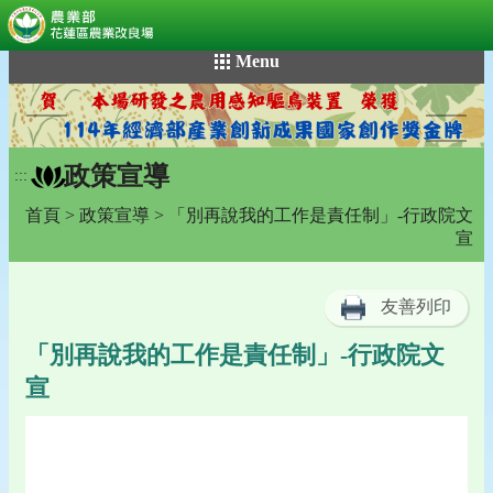
:::
跳
Menu
到
主
要
內
政策宣導
容
:::
區
首頁
>
政策宣導
> 「別再說我的工作是責任制」-行政院文
塊
宣
友善列印
「別再說我的工作是責任制」-行政院文
宣