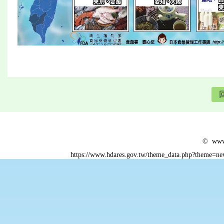
© www.
https://www.hdares.gov.tw/theme_data.php?theme=