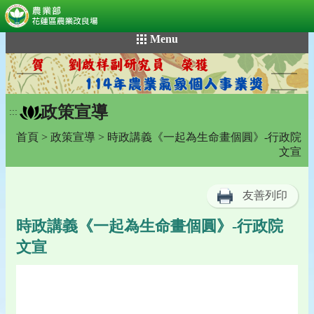
:::
跳
Menu
到
主
要
內
政策宣導
容
:::
區
首頁
>
政策宣導
> 時政講義《一起為生命畫個圓》-行政院
塊
文宣
友善列印
時政講義《一起為生命畫個圓》-行政院
文宣